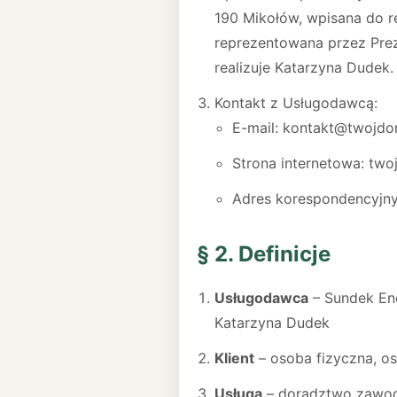
190 Mikołów, wpisana do 
reprezentowana przez Prez
realizuje Katarzyna Dudek.
Kontakt z Usługodawcą:
E-mail: kontakt@twojd
Strona internetowa: tw
Adres korespondencyjny:
§ 2. Definicje
Usługodawca
– Sundek Ene
Katarzyna Dudek
Klient
– osoba fizyczna, o
Usługa
– doradztwo zawod