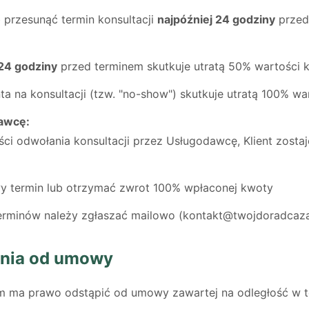
 przesunąć termin konsultacji
najpóźniej 24 godziny
przed
 24 godziny
przed terminem skutkuje utratą 50% wartości k
nta na konsultacji (tzw. "no-show") skutkuje utratą 100% war
awcę:
ci odwołania konsultacji przez Usługodawcę, Klient zosta
y termin lub otrzymać zwrot 100% wpłaconej kwoty
terminów należy zgłaszać mailowo (kontakt@twojdoradcazaw
ienia od umowy
 ma prawo odstąpić od umowy zawartej na odległość w ter