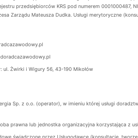
rejestru przedsiębiorców KRS pod numerem 0001000487, N
esa Zarządu Mateusza Dudka. Usługi merytoryczne (konsult
oradcazawodowy.pl
ojdoradcazawodowy.pl
 ul. Żwirki i Wigury 56, 43-190 Mikołów
rgia Sp. z o.o. (operator), w imieniu której usługi dora
soba prawna lub jednostka organizacyjna korzystająca z u
owe świadczone przez Usługodawcę (konsultacje, tworze