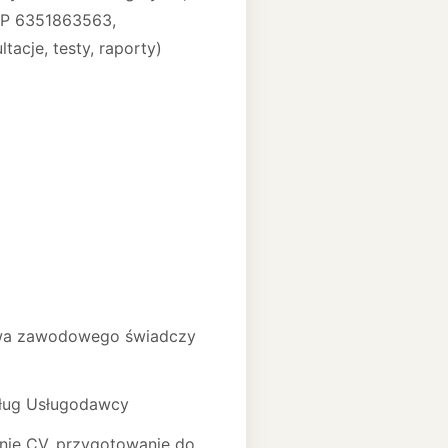
IP 6351863563,
acje, testy, raporty)
dztwa zawodowego świadczy
sług Usługodawcy
nie CV, przygotowanie do